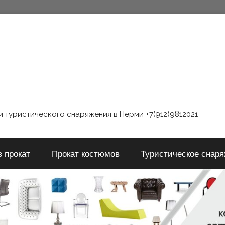
 туристического снаряжения в Перми +7(912)9812021
в прокат
Прокат костюмов
Туристическое снар