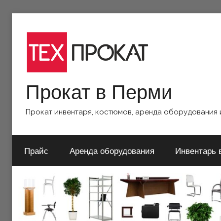
https://www.ReplicasCheapWatches.com/
Перейти
www.allwatchtrade.com
к
содержимому
Прокат в Перми
Прокат инвентаря, костюмов, аренда оборудования и
Прайс
Аренда оборудования
Инвентарь 