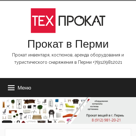
https://www.ReplicasCheapWatches.com/
Перейти
www.allwatchtrade.com
к
содержимому
Прокат в Перми
Прокат инвентаря, костюмов, аренда оборудования и
туристического снаряжения в Перми +7(912)9812021
Меню