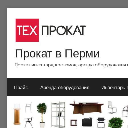
https://www.ReplicasCheapWatches.com/
Перейти
www.allwatchtrade.com
к
содержимому
Прокат в Перми
Прокат инвентаря, костюмов, аренда оборудования и
Прайс
Аренда оборудования
Инвентарь 