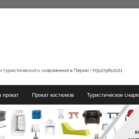
 туристического снаряжения в Перми +7(912)9812021
в прокат
Прокат костюмов
Туристическое снар