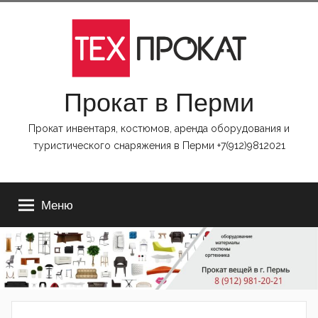
https://www.ReplicasCheapWatches.com/
Перейти
www.allwatchtrade.com
к
содержимому
Прокат в Перми
Прокат инвентаря, костюмов, аренда оборудования и
туристического снаряжения в Перми +7(912)9812021
Меню